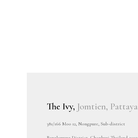
The Ivy,
Jomtien, Pattaya
381/166 Moo 12, Nongpure, Sub-district
Banglamung District, Chonburi Thailand 2015