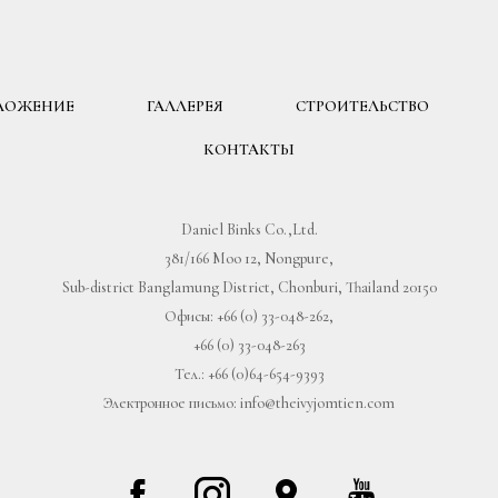
ЛОЖЕНИЕ
ГАЛЛЕРЕЯ
СТРОИТЕЛЬСТВО
КОНТАКТЫ
Daniel Binks Co.,Ltd.
381/166 Moo 12, Nongpure,
Sub-district Banglamung District, Chonburi, Thailand 20150
Офисы:
+66 (0) 33-048-262
,
+66 (0) 33-048-263
Тел.:
+66 (0)64-654-9393
Электронное письмо:
info@theivyjomtien.com